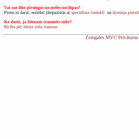
Vai var likt pīrsingus uz mēles un lūpas?
Pirms to darat, noteikti jāiepazīstās ar
speciālista viedokli.
un
ārzemju piered
Ko darīt, ja bērnam traumēts zobs?
Rīcība pēc bērna zoba traumas .
Zemgales MVC Privātuma 