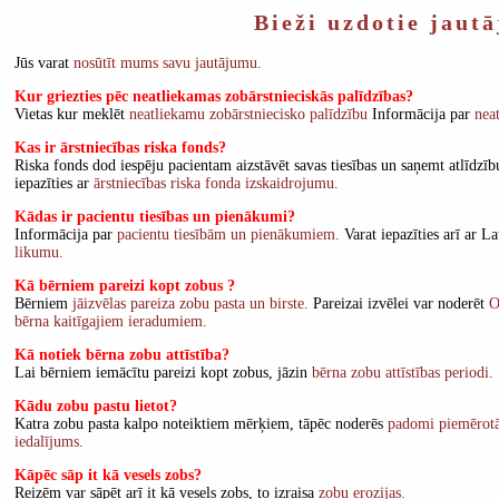
Bieži uzdotie jaut
Jūs varat
nosūtīt mums savu jautājumu.
Kur griezties pēc neatliekamas zobārstnieciskās palīdzības?
Vietas kur meklēt
neatliekamu zobārstniecisko palīdzību
Informācija par
nea
Kas ir ārstniecības riska fonds?
Riska fonds dod iespēju pacientam aizstāvēt savas tiesības un saņemt atlīdzību
iepazīties ar
ārstniecības riska fonda izskaidrojumu.
Kādas ir pacientu tiesības un pienākumi?
Informācija par
pacientu tiesībām un pienākumiem.
Varat iepazīties arī ar L
likumu.
Kā bērniem pareizi kopt zobus ?
Bērniem
jāizvēlas pareiza zobu pasta un birste.
Pareizai izvēlei var noderēt
O
bērna kaitīgajiem ieradumiem.
Kā notiek bērna zobu attīstība?
Lai bērniem iemācītu pareizi kopt zobus, jāzin
bērna zobu attīstības periodi.
Kādu zobu pastu lietot?
Katra zobu pasta kalpo noteiktiem mērķiem, tāpēc noderēs
padomi piemērotāk
iedalījums.
Kāpēc sāp it kā vesels zobs?
Reizēm var sāpēt arī it kā vesels zobs, to izraisa
zobu erozijas.